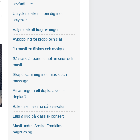
a
sevärdheter
Uttryck musiken inom dig med
i
smycken
Välj musik till begravningen
Avkoppling för kropp och själ
Julmusiken älskas och avskys
Så starkt är bandet mellan snus och
musik
Skapa stämning med musik och
massage
Att arrangera ett dopkalas eller
dopkaffe
Bakom kulisserna på festivalen
Ljus & ljud på klassisk konsert
Musikundret Aretha Franklins
begravning