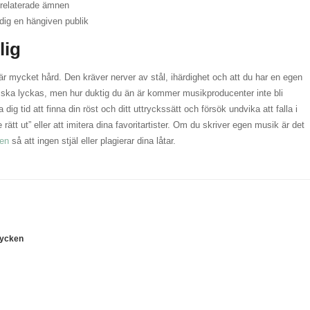
krelaterade ämnen
dig en hängiven publik
lig
r mycket hård. Den kräver nerver av stål, ihärdighet och att du har en egen
 du ska lyckas, men hur duktig du än är kommer musikproducenter inte bli
dig tid att finna din röst och ditt uttryckssätt och försök undvika att falla i
 rätt ut” eller att imitera dina favoritartister. Om du skriver egen musik är det
ten
så att ingen stjäl eller plagierar dina låtar.
mycken