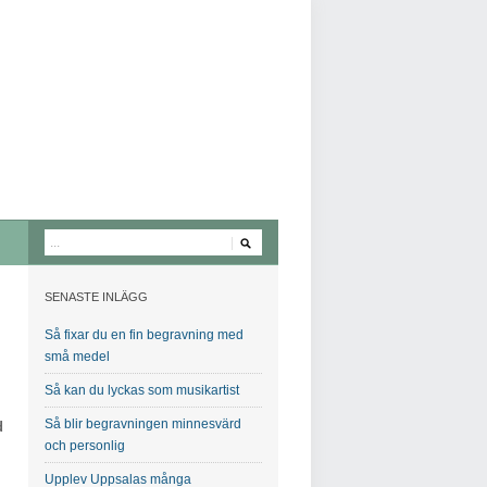
SENASTE INLÄGG
Så fixar du en fin begravning med
små medel
Så kan du lyckas som musikartist
Så blir begravningen minnesvärd
d
och personlig
Upplev Uppsalas många