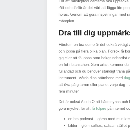
För att musikproducenterna ska upptäcka di
rätt och därför är det värt att lägga lite 
höras. Genom att göra inspelningar med rät
mängden.
Dra till dig uppmär
Förutom en bra demo är det också viktigt a
och jobba på flera olika plan. Försök få
gig eller att få jobba som bakgrundsartist el
en fot i branschen. Som artist kommer du a
fulländad och du behöver ständigt träna på
instrument. Vårda dina stämband med
dag
att öva på gitarren eller pianot varje dag 
fem minuter.
Det är också A och O att både synas och h
göra mycket för att
få följare
på internet o
en bra podcast – gärna med musikt
bilder – glöm selfies, satsa i stället