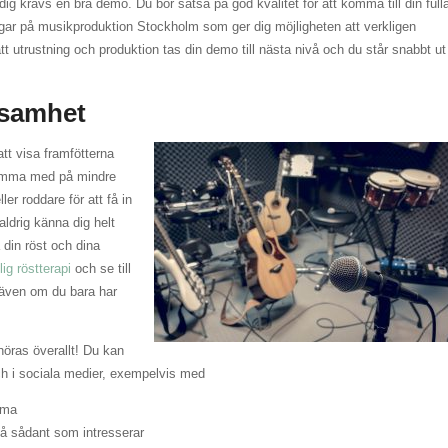
g krävs en bra demo. Du bör satsa på god kvalitet för att komma till din full
pengar på musikproduktion Stockholm som ger dig möjligheten att verkligen
t utrustning och produktion tas din demo till nästa nivå och du står snabbt ut 
ksamhet
tt visa framfötterna
 komma med på mindre
ler roddare för att få in
ldrig känna dig helt
 din röst och dina
lig röstterapi
och se till
– även om du bara har
öras överallt! Du kan
ch i sociala medier, exempelvis med
ema
 på sådant som intresserar