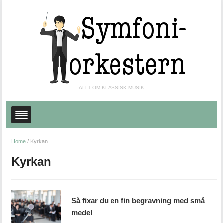
ALLT OM KLASSISK MUSIK
Home
/
Kyrkan
Kyrkan
Så fixar du en fin begravning med små
medel