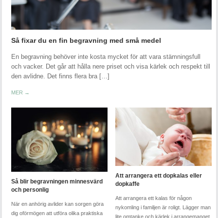
Så fixar du en fin begravning med små medel
En begravning behöver inte kosta mycket för att vara stämningsfull
och vacker. Det går att hålla nere priset och visa kärlek och respekt till
den avlidne. Det finns flera bra […]
MER →
Att arrangera ett dopkalas eller
Så blir begravningen minnesvärd
dopkaffe
och personlig
Att arrangera ett kalas för någon
När en anhörig avlider kan sorgen göra
nykomling i familjen är roligt. Lägger man
dig oförmögen att utföra olika praktiska
lite omtanke och kärlek i arrangemanget