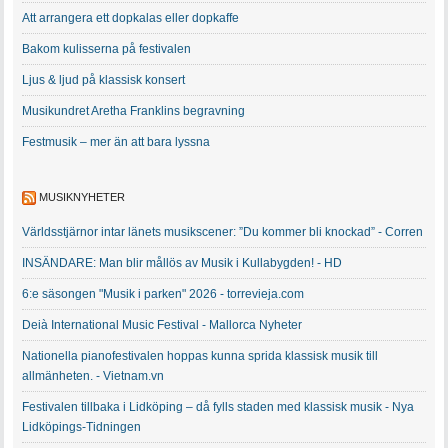
Att arrangera ett dopkalas eller dopkaffe
Bakom kulisserna på festivalen
Ljus & ljud på klassisk konsert
Musikundret Aretha Franklins begravning
Festmusik – mer än att bara lyssna
MUSIKNYHETER
Världsstjärnor intar länets musikscener: ”Du kommer bli knockad” - Corren
INSÄNDARE: Man blir mållös av Musik i Kullabygden! - HD
6:e säsongen "Musik i parken" 2026 - torrevieja.com
Deià International Music Festival - Mallorca Nyheter
Nationella pianofestivalen hoppas kunna sprida klassisk musik till
allmänheten. - Vietnam.vn
Festivalen tillbaka i Lidköping – då fylls staden med klassisk musik - Nya
Lidköpings-Tidningen