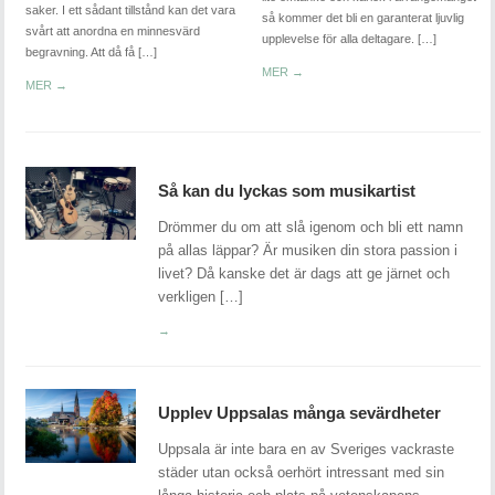
saker. I ett sådant tillstånd kan det vara
så kommer det bli en garanterat ljuvlig
svårt att anordna en minnesvärd
upplevelse för alla deltagare. […]
begravning. Att då få […]
MER →
MER →
Så kan du lyckas som musikartist
Drömmer du om att slå igenom och bli ett namn
på allas läppar? Är musiken din stora passion i
livet? Då kanske det är dags att ge järnet och
verkligen […]
→
Upplev Uppsalas många sevärdheter
Uppsala är inte bara en av Sveriges vackraste
städer utan också oerhört intressant med sin